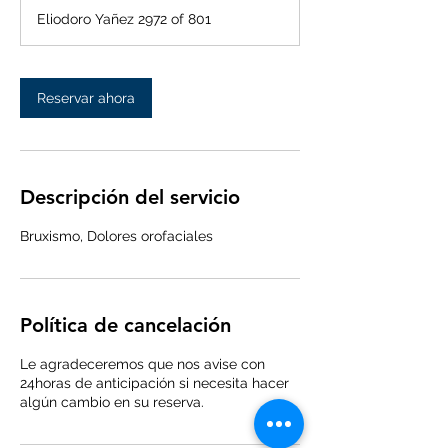
Eliodoro Yañez 2972 of 801
m
i
n
Reservar ahora
Descripción del servicio
Bruxismo, Dolores orofaciales
Política de cancelación
Le agradeceremos que nos avise con
24horas de anticipación si necesita hacer
algún cambio en su reserva.