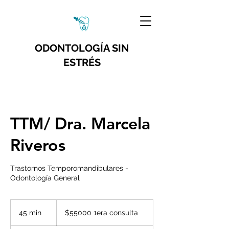
ODONTOLOGÍA SIN
ESTRÉS
TTM/ Dra. Marcela
Riveros
Trastornos Temporomandibulares -
Odontología General
$55000
1era
45 min
4
$55000 1era consulta
consulta
5